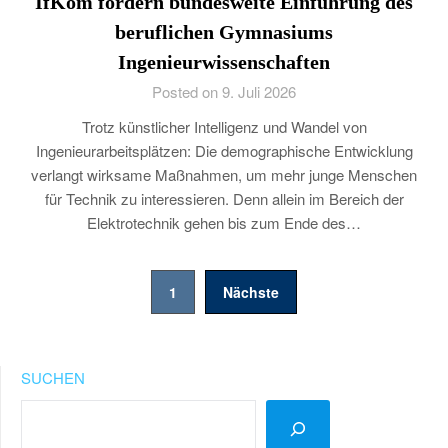
IfKom fordern bundesweite Einführung des
beruflichen Gymnasiums
Ingenieurwissenschaften
Posted on 9. Juli 2026
Trotz künstlicher Intelligenz und Wandel von
Ingenieurarbeitsplätzen: Die demographische Entwicklung
verlangt wirksame Maßnahmen, um mehr junge Menschen
für Technik zu interessieren. Denn allein im Bereich der
Elektrotechnik gehen bis zum Ende des…
Seitennummerierung
1
Nächste
der
Beiträge
SUCHEN