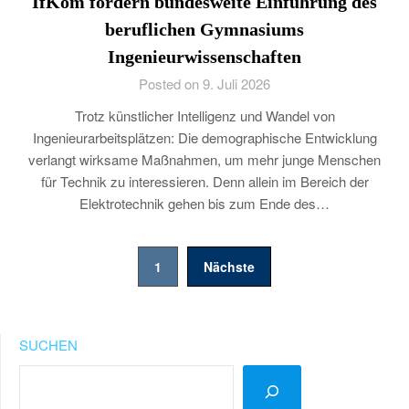
IfKom fordern bundesweite Einführung des
beruflichen Gymnasiums
Ingenieurwissenschaften
Posted on 9. Juli 2026
Trotz künstlicher Intelligenz und Wandel von
Ingenieurarbeitsplätzen: Die demographische Entwicklung
verlangt wirksame Maßnahmen, um mehr junge Menschen
für Technik zu interessieren. Denn allein im Bereich der
Elektrotechnik gehen bis zum Ende des…
Seitennummerierung
1
Nächste
der
Beiträge
SUCHEN