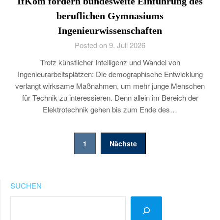
IfKom fordern bundesweite Einführung des
beruflichen Gymnasiums
Ingenieurwissenschaften
Posted on 9. Juli 2026
Trotz künstlicher Intelligenz und Wandel von
Ingenieurarbeitsplätzen: Die demographische Entwicklung
verlangt wirksame Maßnahmen, um mehr junge Menschen
für Technik zu interessieren. Denn allein im Bereich der
Elektrotechnik gehen bis zum Ende des…
Seitennummerierung
1
Nächste
der
Beiträge
SUCHEN