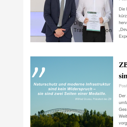
Die 
kürz
herv
„De
Exp
ZB
si
Post
Der 
umfa
Gese
Weit
vorg