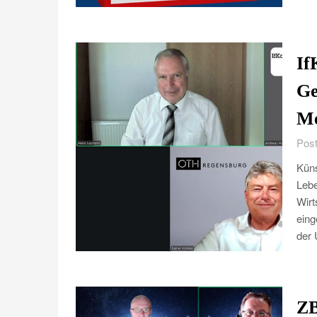
If
Ge
Me
Post
Küns
Lebe
Wirt
eing
der 
ZB