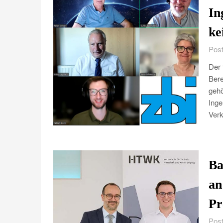
In
ke
Post
Der 
Bere
gehö
Inge
Verk
Ba
an
Pr
Post