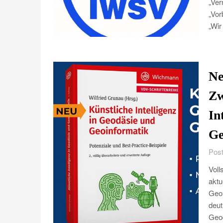
„Ver
„Vor
„Wir
Ne
Zw
In
Ge
Post
Voll
aktu
Geoi
deut
Geod