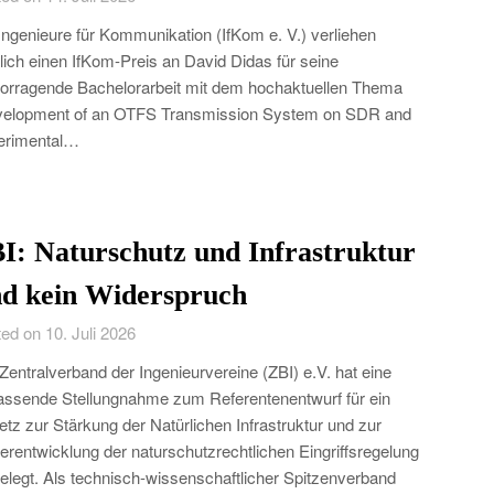
Ingenieure für Kommunikation (IfKom e. V.) verliehen
lich einen IfKom-Preis an David Didas für seine
orragende Bachelorarbeit mit dem hochaktuellen Thema
velopment of an OTFS Transmission System on SDR and
erimental…
I: Naturschutz und Infrastruktur
nd kein Widerspruch
ed on 10. Juli 2026
Zentralverband der Ingenieurvereine (ZBI) e.V. hat eine
ssende Stellungnahme zum Referentenentwurf für ein
tz zur Stärkung der Natürlichen Infrastruktur und zur
erentwicklung der naturschutzrechtlichen Eingriffsregelung
elegt. Als technisch-wissenschaftlicher Spitzenverband