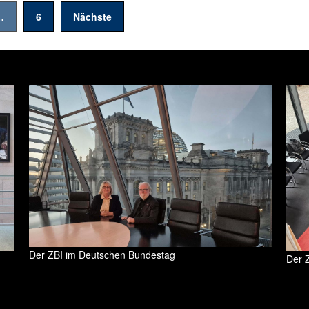
…
6
Nächste
Der ZBI im Deutschen Bundestag
Der 