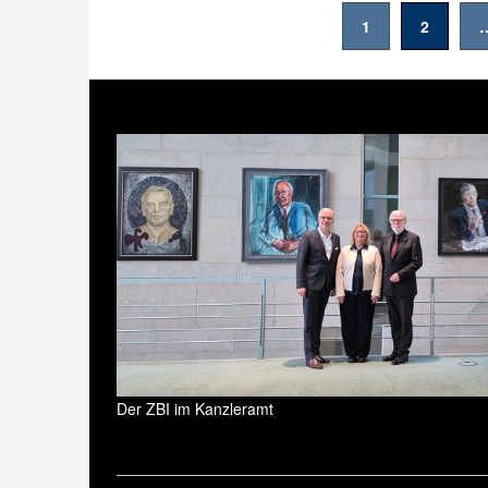
Seitennummerierung
1
2
der
Beiträge
Der ZBI im Kanzleramt