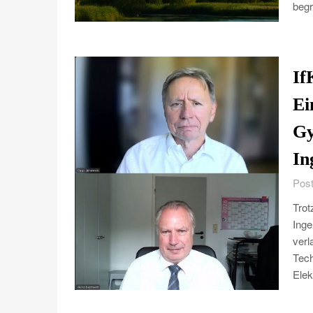
beg
If
Ei
Gy
In
Post
Trot
Inge
ver
Tech
Elek