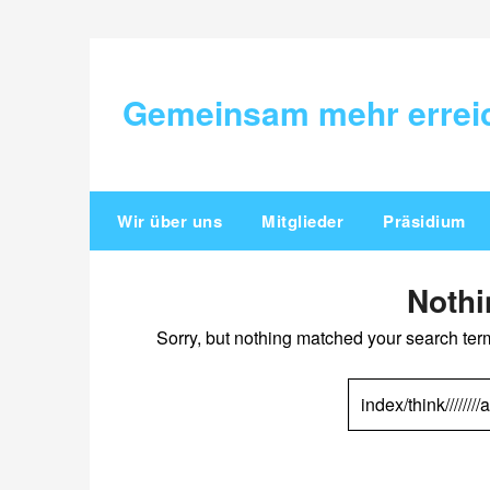
Skip
to
content
Gemeinsam mehr errei
Wir über uns
Mitglieder
Präsidium
Noth
Sorry, but nothing matched your search ter
SUCHEN
NACH: