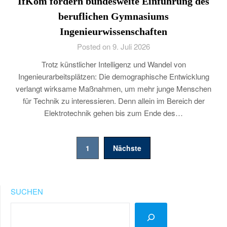
IfKom fordern bundesweite Einführung des
beruflichen Gymnasiums
Ingenieurwissenschaften
Posted on 9. Juli 2026
Trotz künstlicher Intelligenz und Wandel von
Ingenieurarbeitsplätzen: Die demographische Entwicklung
verlangt wirksame Maßnahmen, um mehr junge Menschen
für Technik zu interessieren. Denn allein im Bereich der
Elektrotechnik gehen bis zum Ende des…
Seitennummerierung
1
Nächste
der
Beiträge
SUCHEN