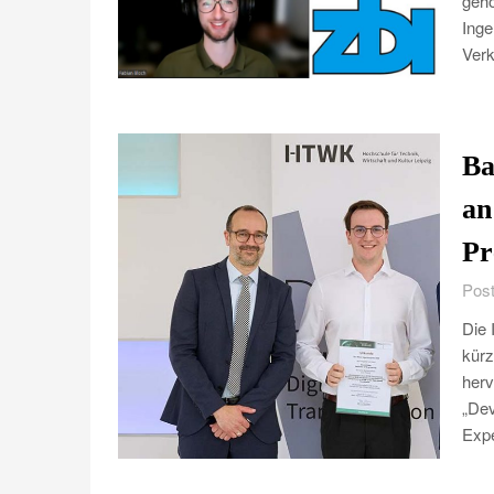
gehö
Inge
Verk
Ba
an
Pr
Post
Die 
kürz
herv
„De
Exp