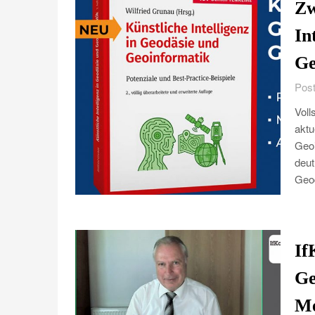
Zw
In
Ge
Post
Voll
aktu
Geoi
deut
Geod
If
Ge
Me