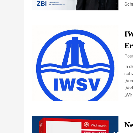
Schr
IW
Er
Post
In d
schw
„Ver
„Vor
„Wir
Ne