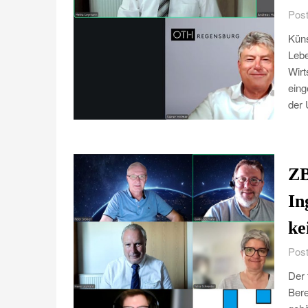
Post
Küns
Lebe
Wirt
eing
der 
ZB
In
ke
Post
Der 
Bere