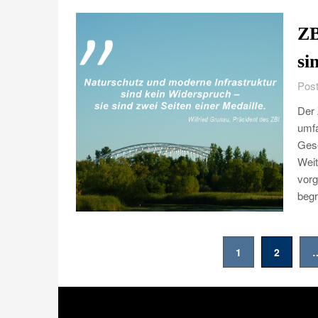
ZB
si
Post
Der 
umfa
Gese
Weit
vorg
beg
Seitennummerierung
1
2
der
Beiträge