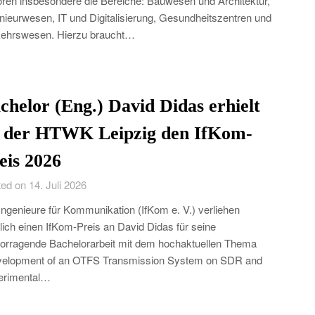
ren insbesondere die Bereiche: Bauwesen und Architektur,
nieurwesen, IT und Digitalisierung, Gesundheitszentren und
ehrswesen. Hierzu braucht…
chelor (Eng.) David Didas erhielt
 der HTWK Leipzig den IfKom-
eis 2026
ed on 14. Juli 2026
Ingenieure für Kommunikation (IfKom e. V.) verliehen
lich einen IfKom-Preis an David Didas für seine
orragende Bachelorarbeit mit dem hochaktuellen Thema
velopment of an OTFS Transmission System on SDR and
erimental…