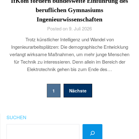
IfKom fordern bundesweite Einführung des
beruflichen Gymnasiums
Ingenieurwissenschaften
Posted on 9. Juli 2026
Trotz künstlicher Intelligenz und Wandel von
Ingenieurarbeitsplätzen: Die demographische Entwicklung
verlangt wirksame Maßnahmen, um mehr junge Menschen
für Technik zu interessieren. Denn allein im Bereich der
Elektrotechnik gehen bis zum Ende des…
Seitennummerierung
1
Nächste
der
Beiträge
SUCHEN