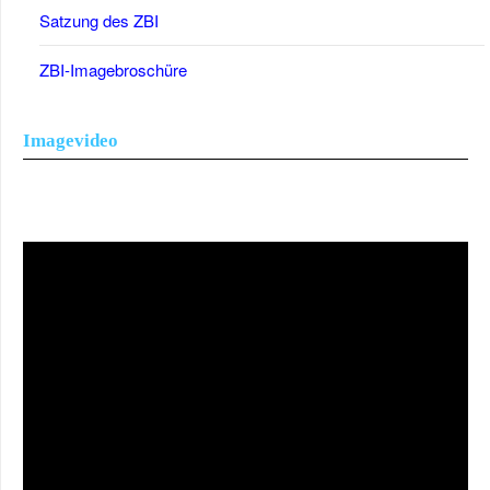
Satzung des ZBI
ZBI-Imagebroschüre
Imagevideo