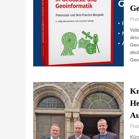
Ge
Post
Voll
aktu
Geoi
deut
Geod
Kr
He
Au
Post
Kürz