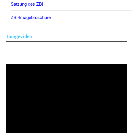
Satzung des ZBI
ZBI-Imagebroschüre
Imagevideo